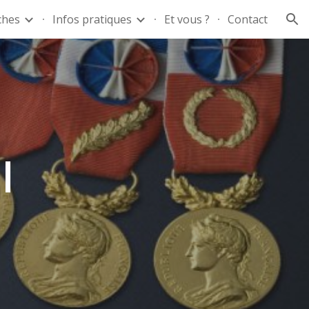
ches
Infos pratiques
Et vous ?
Contact
ion
l