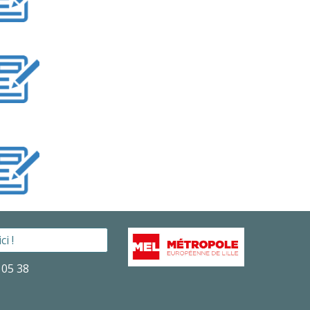
i !
 05 38