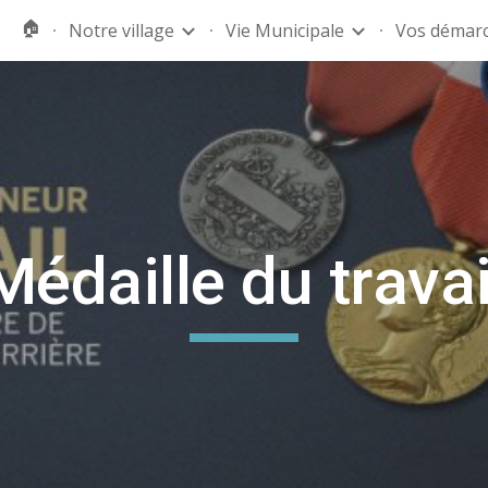
🏠
Notre village
Vie Municipale
Vos démar
ip to main content
Skip to navigat
Médaille du travai