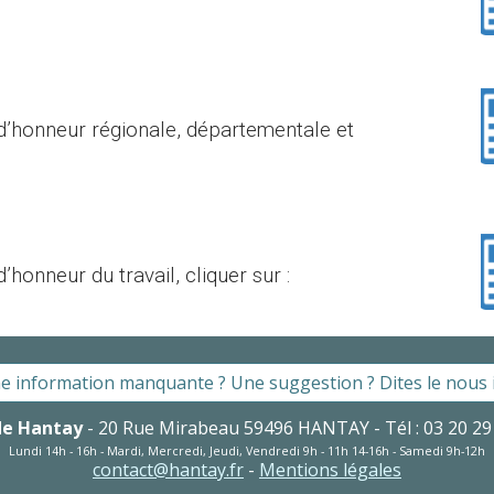
d’honneur régionale, départementale et
’honneur du travail
, cliquer sur :
e information manquante ? Une suggestion ? Dites le nous ic
de Hantay
-
20
Rue Mirabeau 59496 HANTAY - Tél : 03 20 29
Lundi 1
4h
- 1
6
h - Mardi, Mercredi, Jeudi
, Vendredi
9h - 1
1
h 1
4
-1
6
h -
S
amedi 9h-12h
contact@hantay.fr
-
Mentions légales