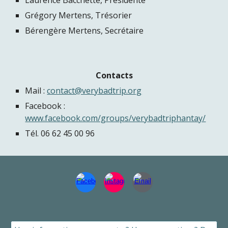
Laurence Bacchette, Présidente
Grégory Mertens, Trésorier
Bérengère Mertens, Secrétaire
Contacts
Mail :
contact@verybadtrip.org
Facebook :
www.facebook.com/groups/verybadtriphantay/
Tél.
06 62 45 00 96