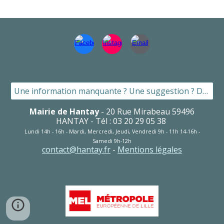
Une information manquante ? Une suggestion ? Dites le nous ici !
Mairie de Hantay
-
20
Rue Mirabeau 59496
HANTAY - Tél : 03 20 29 05 38
Lundi 1
4h
- 1
6
h - Mardi, Mercredi, Jeudi
, Vendredi
9h - 1
1
h 1
4
-1
6
h -
S
amedi 9h-12h
contact@hantay.fr
-
Mentions légales