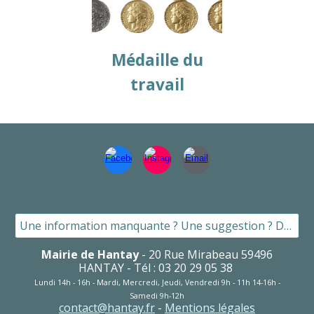
Médaille du
travail
Une information manquante ? Une suggestion ? Dites le nous ici !
Mairie de Hantay
-
20
Rue Mirabeau 59496
HANTAY - Tél : 03 20 29 05 38
Lundi 1
4h
- 1
6
h - Mardi, Mercredi, Jeudi
, Vendredi
9h - 1
1
h 1
4
-1
6
h -
S
amedi 9h-12h
contact@hantay.fr
-
Mentions légales